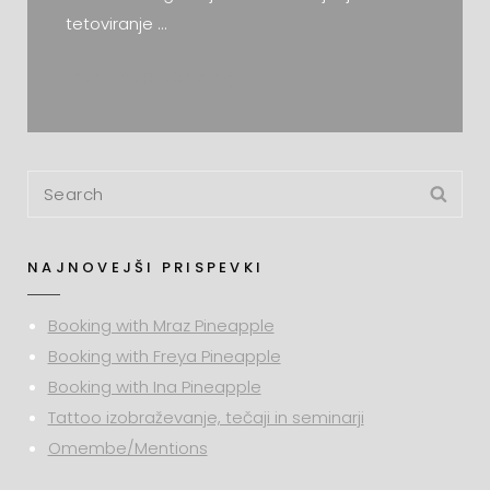
tetoviranje …
Continue Reading
ALI
TETOVIRANJE
BOLI?
Search
Sea
for:
NAJNOVEJŠI PRISPEVKI
Booking with Mraz Pineapple
Booking with Freya Pineapple
Booking with Ina Pineapple
Tattoo izobraževanje, tečaji in seminarji
Omembe/Mentions