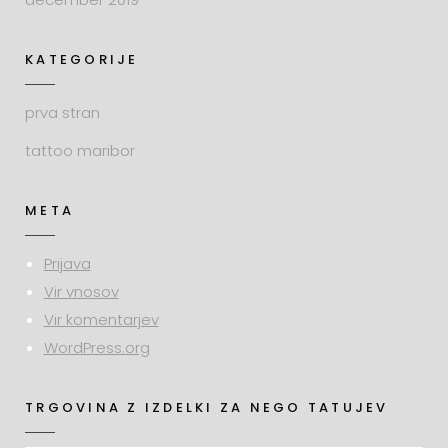
KATEGORIJE
prva stran
tattoo maribor
META
Prijava
Vir vnosov
Vir komentarjev
WordPress.org
TRGOVINA Z IZDELKI ZA NEGO TATUJEV